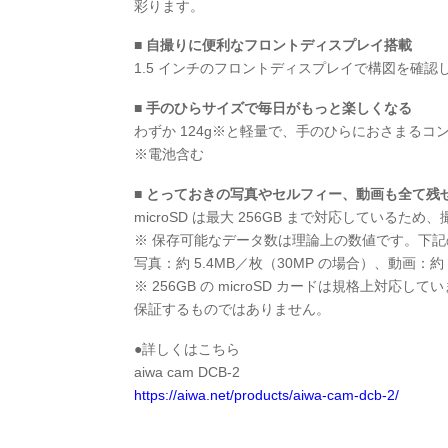
彩ります。
■ 自撮りに便利なフロントディスプレイ搭載
1.5 インチのフロントディスプレイで構図を確
■ 手のひらサイズで毎日がもっと楽しくなる
わずか 124g※と軽量で、手のひらにおさまる
※電池含む
■ とっておきの写真やセルフィー、動画も全て残
microSD は最大 256GB まで対応している
※ 保存可能なデータ数は理論上の数値です。下
写真：約 5.4MB／枚（30MP の場合）、動画：約 4
※ 256GB の microSD カードは規格上対
保証するものではありません。
●詳しくはこちら
aiwa cam DCB-2
https://aiwa.net/products/aiwa-cam-dcb-2/