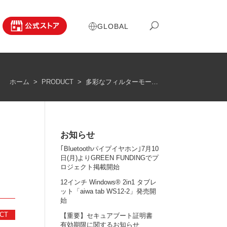
GLOBAL
ホーム
PRODUCT
多彩なフィルターモード搭載のコンパクトデジタルカメラ【aiwa cam DCB-2】発売開始
>
>
お知らせ
｢Bluetoothパイプイヤホン｣7月10
日(月)よりGREEN FUNDINGでプ
ロジェクト掲載開始
12インチ Windows® 2in1 タブレ
ット「aiwa tab WS12-2」発売開
始
CT
【重要】セキュアブート証明書
有効期限に関するお知らせ